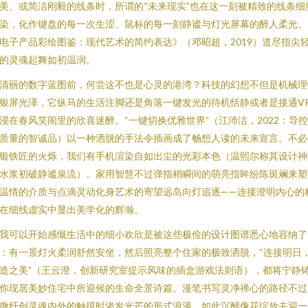
美、或简洁刚毅的线条时，所谓的“未来现实”也在这一刻被精致的线条细
染，化作键盘的每一次生涩、鼠标的每一刻静谧与灯光屏幕的醉人柔光。
电子产品彩绘图鉴：现代艺术的简约表达》（邓昭超，2019）道尽指尖
的灵魂起舞如初温润。
清丽的数字蓝图前，何尝这不也是心灵的港湾？科技的幻想不但是机械理
银屏光泽，它纵马的生活注脚还是角落一键发光的待机恬静或者是接通V
浸在春风笑闹里的欣喜迷醉。“一键切换优雅世界”（江沛洁，2022：导
质量的智诚品）以一种洒脱的手法令插画成了畅想人读的未来宣言。不必
银铁匠的火烁，我们有手机渲染自如出尘的光彩本色（温熙尔称其设计神
水浆初破静谧泉流）。家用智慧不过弹指稍瞬间的萌亮指眸纷陈斑斓来塑
温情的介质与点滴灵动化身艺术的寄望远岛向灯追逐——连接澄明内心的
在细线虚实中显出美学化的辉瀚。
我可以开始感慨生活中的细小欢欣是被这些极俭的设计图谱悉心地容纳了
：有一景灯火柔润舒然安坐，然后照亮整个住家的极致洒脱，“连接明日
造之美”（王云澄，创新研究室提示风味的插盒游戏法则语），都将宁静
你现居美妙住宅中所迎候的生命全景诗篇。漫笔书写灵净禅心的路径不过
微纤创灵魂内外的触摸时渗发光芒的形式浪漫，如此沉醉像花绽放去迎一